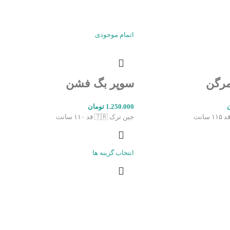
اتمام موجودی
مرگن
سوپر بگ‌ فشن
1.250.000
تومان
انت
جین ترک 🇹🇷 قد ۱۱۰ سانت
انتخاب گزینه ها