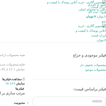
عبور به ناوبری
رفتن به محتوای اصلی
ورود / ثبت نام
0
موارد
0
تومان
منو
0
موارد
فیلتر موجودی و حراج
همه محصولات ارائه شده توسط سوین گالری sevin-gallery.com در این دسته
خانه
محصولات جدید
محصولات تخفیف دار
نمایش 1–12 از 80 نتیجه
محصولات موجود
مشاهده فیلترها
نمایش
9
24
36
فیلترها
فیلتر براساس قیمت:
مرتب سازی بر 
محبوبیت