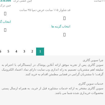
جین کشی ترک
.450.000
جین ترک قد ش
قد شلوار ۱۱۵ سانت عرض دمپا ۳۵ سانت
انتخاب گز
انتخاب گزینه ها
6
5
4
3
2
1
چرا سوین گالری
سوین گالری پس از تجربه موفق ارائه آنلاین پوشاک در اینستاگرام، با احترام به
سلیقه اهم مشتریان، تصمیم به راه اندازی وب سایت دارای تماد اعتماد الکترونیک
گرفت؛ تا مشتریان گرامی در فضایی مطمئن اقدام به خرید کنند.
خدمات سوین گالری
سوین گالری مفتخر به ارائه خدمات مشاوره قبل از خرید، به همراه ارسال پستی
محصولات خریداری شده شما می باشد.