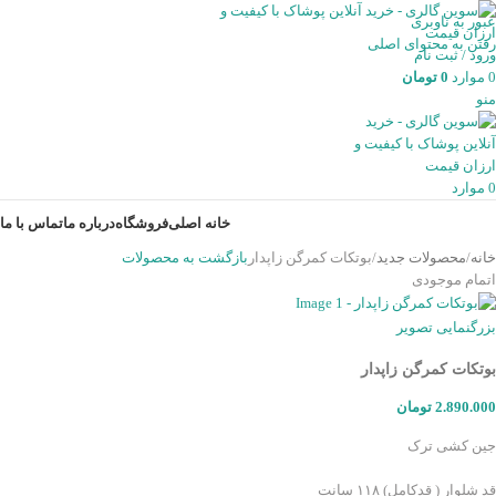
عبور به ناوبری
رفتن به محتوای اصلی
ورود / ثبت نام
0
موارد
0
تومان
منو
0
موارد
خانه اصلی
فروشگاه
درباره ما
تماس با ما
خانه
محصولات جدید
بوتکات کمرگن زاپدار
بازگشت به محصولات
اتمام موجودی
بزرگنمایی تصویر
بوتکات کمرگن زاپدار
2.890.000
تومان
جین کشی ترک
قد شلوار ( قدکامل) ۱۱۸ سانت