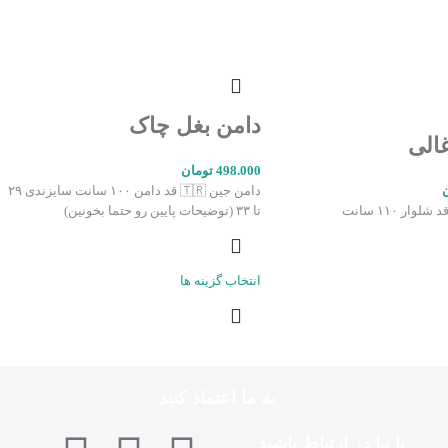
دامن بغل چاک
الی
498.000
تومان
دامن جین 🇹🇷 قد دامن ۱۰۰ سانت سایزندی ۲۹
ر ۱۱۰ سانت
تا ۳۳ (توضیحات پایین رو حتما بخونین)
انتخاب گزینه ها
به ما اعتماد کنید
با ما در ارتباط باشید