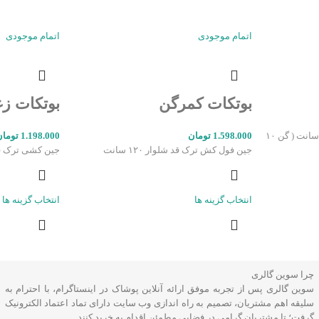
اتمام موجودی
اتمام موجودی
بوتکات کمرگن
بوتکات زغ
جین فول کش ترک قد شلوار ۱۲۰ سانت ( گن ۱۰
1.598.000
تومان
1.198.000
تومان
جین فول کش ترک قد شلوار ۱۲۰ سانت
جین کشی ترک قد شلوا
انتخاب گزینه ها
انتخاب گزینه ها
چرا سوین گالری
سوین گالری پس از تجربه موفق ارائه آنلاین پوشاک در اینستاگرام، با احترام به
سلیقه اهم مشتریان، تصمیم به راه اندازی وب سایت دارای تماد اعتماد الکترونیک
گرفت؛ تا مشتریان گرامی در فضایی مطمئن اقدام به خرید کنند.