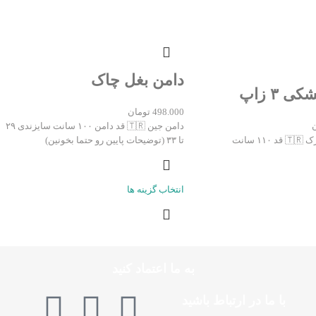
دامن بغل چاک
 ۳ زاپ
498.000
تومان
دامن جین 🇹🇷 قد دامن ۱۰۰ سانت سایزندی ۲۹
 سانت
تا ۳۳ (توضیحات پایین رو حتما بخونین)
انتخاب گزینه ها
به ما اعتماد کنید
با ما در ارتباط باشید