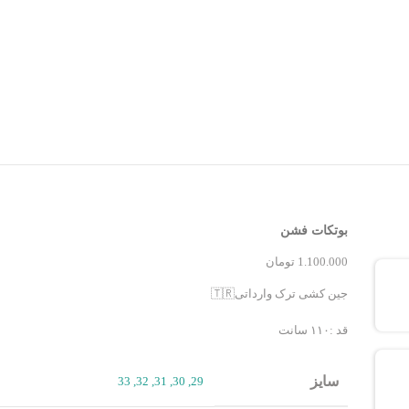
بوتکات فشن
1.100.000
تومان
جین کشی ترک وارداتی🇹🇷
قد :۱۱۰ سانت
سایز
33
,
32
,
31
,
30
,
29